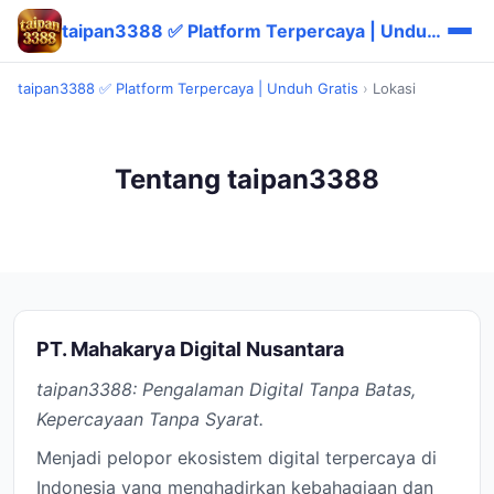
taipan3388 ✅ Platform Terpercaya | Unduh Gratis
taipan3388 ✅ Platform Terpercaya | Unduh Gratis
›
Lokasi
Tentang taipan3388
PT. Mahakarya Digital Nusantara
taipan3388: Pengalaman Digital Tanpa Batas,
Kepercayaan Tanpa Syarat.
Menjadi pelopor ekosistem digital terpercaya di
Indonesia yang menghadirkan kebahagiaan dan