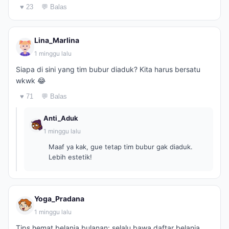
♥ 23
💬 Balas
Lina_Marlina
1 minggu lalu
Siapa di sini yang tim bubur diaduk? Kita harus bersatu
wkwk 😂
♥ 71
💬 Balas
Anti_Aduk
1 minggu lalu
Maaf ya kak, gue tetap tim bubur gak diaduk.
Lebih estetik!
Yoga_Pradana
1 minggu lalu
Tips hemat belanja bulanan: selalu bawa daftar belanja