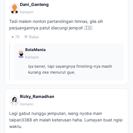
Dani_Ganteng
Kemarin
Tadi malem nonton pertandingan timnas, gila sih
perjuangannya patut diacungi jempol! 🇮🇩
♥ 78
💬 Balas
BolaMania
Kemarin
Iya bener, tapi sayangnya finishing-nya masih
kurang oke menurut gue.
Rizky_Ramadhan
Kemarin
Lagi gabut nunggu jemputan, iseng nyoba main
taipan3388 eh malah keterusan haha. Lumayan buat ngisi
waktu.