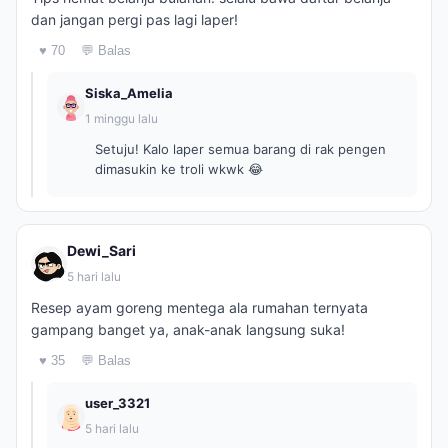
dan jangan pergi pas lagi laper!
♥ 70
💬 Balas
Siska_Amelia
1 minggu lalu
Setuju! Kalo laper semua barang di rak pengen
dimasukin ke troli wkwk 😂
Dewi_Sari
5 hari lalu
Resep ayam goreng mentega ala rumahan ternyata
gampang banget ya, anak-anak langsung suka!
♥ 35
💬 Balas
user_3321
5 hari lalu