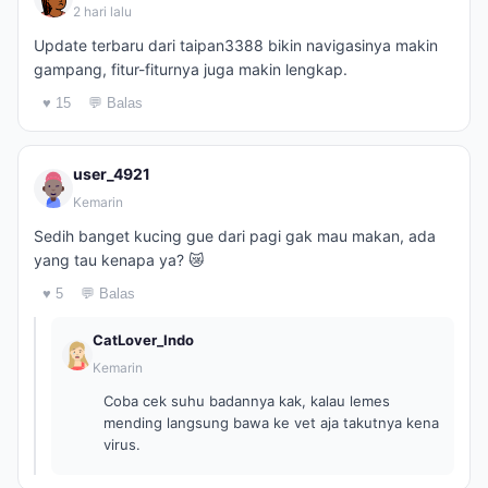
2 hari lalu
Update terbaru dari taipan3388 bikin navigasinya makin
gampang, fitur-fiturnya juga makin lengkap.
♥ 15
💬 Balas
user_4921
Kemarin
Sedih banget kucing gue dari pagi gak mau makan, ada
yang tau kenapa ya? 😿
♥ 5
💬 Balas
CatLover_Indo
Kemarin
Coba cek suhu badannya kak, kalau lemes
mending langsung bawa ke vet aja takutnya kena
virus.