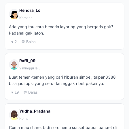
Hendra_Lo
Kemarin
Ada yang tau cara benerin layar hp yang bergaris gak?
Padahal gak jatoh.
♥ 2
💬 Balas
Raffi_99
2 minggu lalu
Buat temen-temen yang cari hiburan simpel, taipan3388
bisa jadi opsi yang seru dan nggak ribet pakainya.
♥ 19
💬 Balas
Yudha_Pradana
Kemarin
Cuma mau share, tadi sore nemu sunset bagus banget di