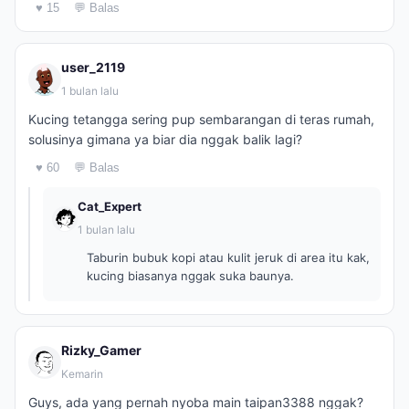
♥ 15
💬 Balas
user_2119
1 bulan lalu
Kucing tetangga sering pup sembarangan di teras rumah,
solusinya gimana ya biar dia nggak balik lagi?
♥ 60
💬 Balas
Cat_Expert
1 bulan lalu
Taburin bubuk kopi atau kulit jeruk di area itu kak,
kucing biasanya nggak suka baunya.
Rizky_Gamer
Kemarin
Guys, ada yang pernah nyoba main taipan3388 nggak?