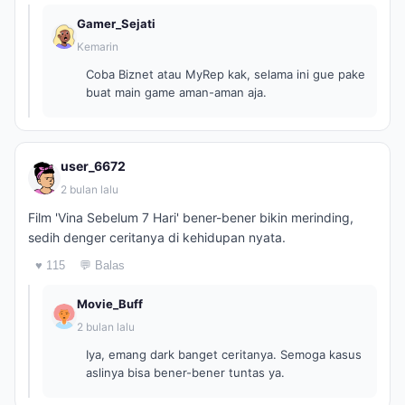
Gamer_Sejati
Kemarin
Coba Biznet atau MyRep kak, selama ini gue pake
buat main game aman-aman aja.
user_6672
2 bulan lalu
Film 'Vina Sebelum 7 Hari' bener-bener bikin merinding,
sedih denger ceritanya di kehidupan nyata.
♥ 115
💬 Balas
Movie_Buff
2 bulan lalu
Iya, emang dark banget ceritanya. Semoga kasus
aslinya bisa bener-bener tuntas ya.