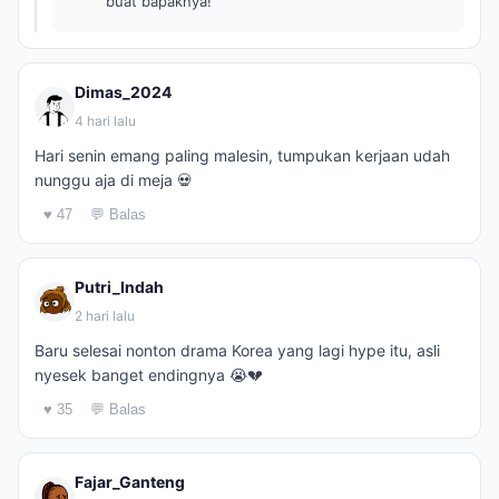
buat bapaknya!
Dimas_2024
4 hari lalu
Hari senin emang paling malesin, tumpukan kerjaan udah
nunggu aja di meja 💀
♥ 47
💬 Balas
Putri_Indah
2 hari lalu
Baru selesai nonton drama Korea yang lagi hype itu, asli
nyesek banget endingnya 😭💔
♥ 35
💬 Balas
Fajar_Ganteng