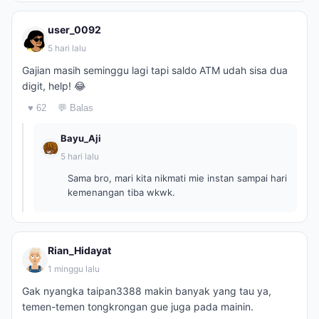
user_0092
5 hari lalu
Gajian masih seminggu lagi tapi saldo ATM udah sisa dua
digit, help! 😂
♥ 62
💬 Balas
Bayu_Aji
5 hari lalu
Sama bro, mari kita nikmati mie instan sampai hari
kemenangan tiba wkwk.
Rian_Hidayat
1 minggu lalu
Gak nyangka taipan3388 makin banyak yang tau ya,
temen-temen tongkrongan gue juga pada mainin.