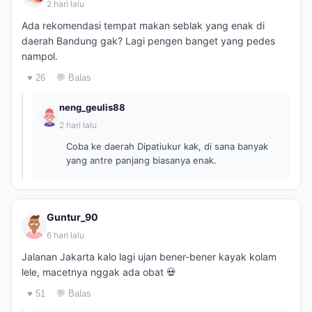
2 hari lalu
Ada rekomendasi tempat makan seblak yang enak di
daerah Bandung gak? Lagi pengen banget yang pedes
nampol.
♥ 26
💬 Balas
neng_geulis88
2 hari lalu
Coba ke daerah Dipatiukur kak, di sana banyak
yang antre panjang biasanya enak.
Guntur_90
6 hari lalu
Jalanan Jakarta kalo lagi ujan bener-bener kayak kolam
lele, macetnya nggak ada obat 💀
♥ 51
💬 Balas