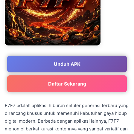
Unduh APK
Daftar Sekarang
F7F7 adalah aplikasi hiburan seluler generasi terbaru yang
dirancang khusus untuk memenuhi kebutuhan gaya hidup
digital modern. Berbeda dengan aplikasi lainnya, F7F7
menonjol berkat kurasi kontennya yang sangat variatif dan